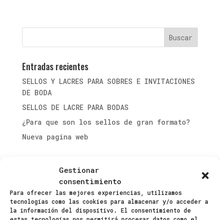
Entradas recientes
SELLOS Y LACRES PARA SOBRES E INVITACIONES
DE BODA
SELLOS DE LACRE PARA BODAS
¿Para que son los sellos de gran formato?
Nueva pagina web
Comentarios recientes
Gestionar
consentimiento
Archivos
Para ofrecer las mejores experiencias, utilizamos
tecnologías como las cookies para almacenar y/o acceder a
mayo 2023
la información del dispositivo. El consentimiento de
estas tecnologías nos permitirá procesar datos como el
abril 2022