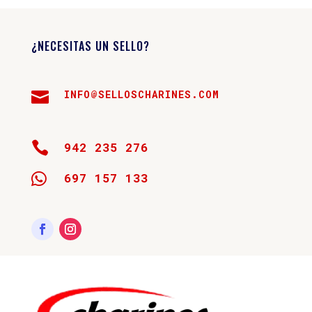
¿NECESITAS UN SELLO?
INFO@SELLOSCHARINES.COM


942 235 276

697 157 133