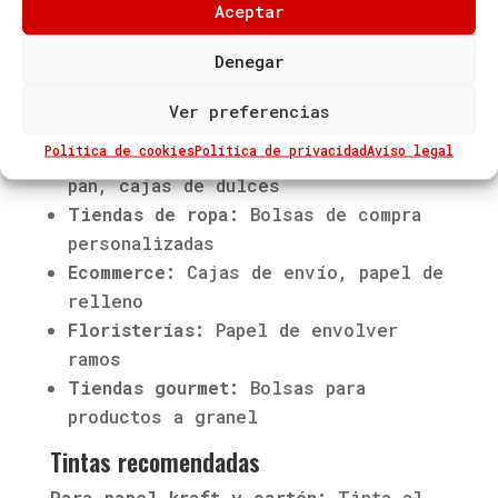
Aceptar
especiales bajo pedido
Sectores que usan sellos de packaging
Denegar
Restaurantes y delivery:
Bolsas de
Ver preferencias
comida, cajas de pizza
Política de cookies
Política de privacidad
Aviso legal
Panaderías y pastelerías:
Bolsas de
pan, cajas de dulces
Tiendas de ropa:
Bolsas de compra
personalizadas
Ecommerce:
Cajas de envío, papel de
relleno
Floristerías:
Papel de envolver
ramos
Tiendas gourmet:
Bolsas para
productos a granel
Tintas recomendadas
Para papel kraft y cartón:
Tinta al