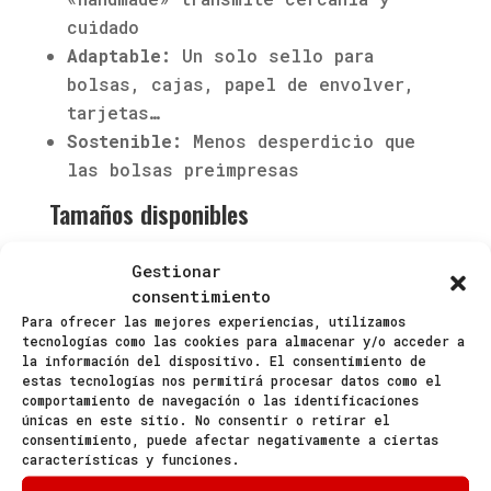
cuidado
Adaptable:
Un solo sello para
bolsas, cajas, papel de envolver,
tarjetas…
Sostenible:
Menos desperdicio que
las bolsas preimpresas
Tamaños disponibles
Pequeño
(hasta 6×6 cm): Tarjetas,
Gestionar
etiquetas, esquinas de bolsa
consentimiento
Mediano
(hasta 10×10 cm): Bolsas
Para ofrecer las mejores experiencias, utilizamos
pequeñas, cajas de regalo
tecnologías como las cookies para almacenar y/o acceder a
la información del dispositivo. El consentimiento de
Grande
(hasta 15×15 cm): Bolsas de
estas tecnologías nos permitirá procesar datos como el
tamaño estándar
comportamiento de navegación o las identificaciones
Extra grande
(hasta 20×20 cm):
únicas en este sitio. No consentir o retirar el
consentimiento, puede afectar negativamente a ciertas
Cajas de pizza, bolsas grandes
características y funciones.
Máximo
(hasta A4): Proyectos