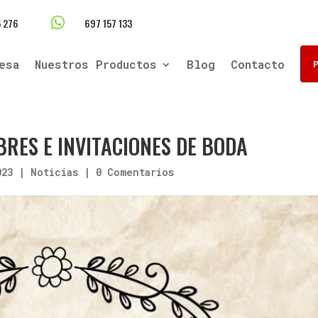

 276
697 157 133
esa
Nuestros Productos
Blog
Contacto
BRES E INVITACIONES DE BODA
023
|
Noticias
|
0 Comentarios