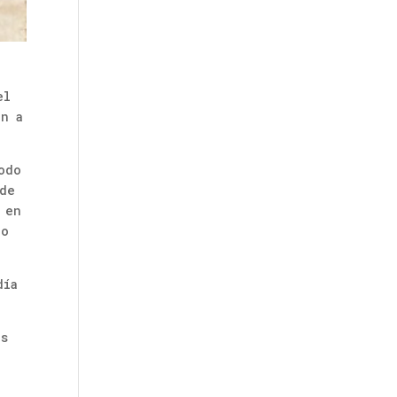
el
an a
odo
 de
 en
 o
día
as