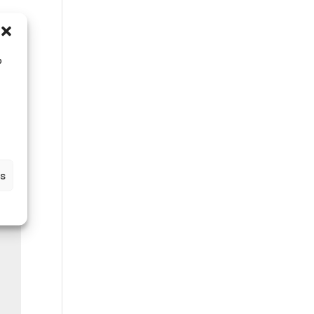
s
 es
o
s
os