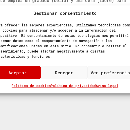
que emplea un grabado (sello) y una cera (lacre) para
Gestionar consentimiento
al, cera que cristaliza al enfriarse, como las moderna
hacer mas fácil su marcaje, cualquiera de las opciones
ra ofrecer las mejores experiencias, utilizamos tecnologías com
s cookies para almacenar y/o acceder a la información del
nico el día del enlace.
spositivo. El consentimiento de estas tecnologías nos permitirá
ocesar datos como el comportamiento de navegación o las
entificaciones únicas en este sitio. No consentir o retirar el
nsentimiento, puede afectar negativamente a ciertas
racterísticas y funciones.
Aceptar
Denegar
Ver preferencia
o será publicada.
Los campos obligatorios están marcad
Política de cookies
Política de privacidad
Aviso legal