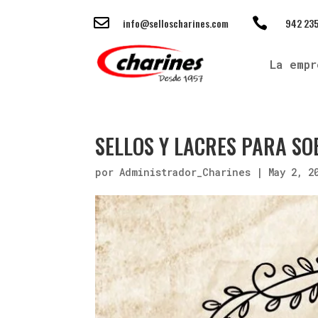


info@selloscharines.com
942 235
La empr
SELLOS Y LACRES PARA SO
por
Administrador_Charines
|
May 2, 2