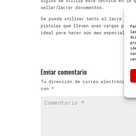
siglos se utiliza esta técnica en la 
sellar/lacrar documentos.
Se puede utilizar tanto el lacre post
pistolas que llevan unas cargas para 
Pa
la
ideal para hacer aún mas especial y ú
di
pr
id
co
ca
Enviar comentario
Tu dirección de correo electrónico n
con
*