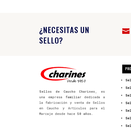
¿NECESITAS UN

SELLO?
PR
Se
Se
Sellos de Caucho Charines
, es
Se
una empresa
familiar
dedicada a
la fabricación y venta de Sellos
Se
en Caucho y Artículos para el
Se
Marcaje desde hace
50 años.
Se
Se