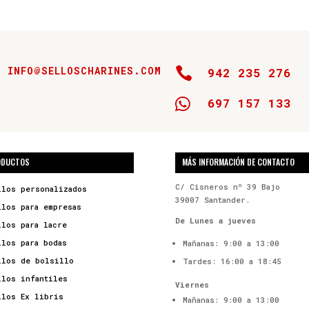
INFO@SELLOSCHARINES.COM

942 235 276

697 157 133
ODUCTOS
MÁS INFORMACIÓN DE CONTACTO
C/ Cisneros nº 39 Bajo
llos personalizados
39007 Santander.
llos para empresas
De Lunes a jueves
llos para lacre
llos para bodas
Mañanas: 9:00 a 13:00
llos de bolsillo
Tardes: 16:00 a 18:45
llos infantiles
Viernes
llos Ex libris
Mañanas: 9:00 a 13:00