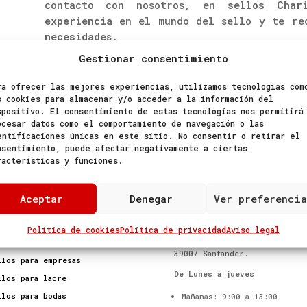
contacto con nosotros, en
sellos Chari
experiencia
en el mundo del sello y te rec
necesidade
s.
Gestionar consentimiento
ra ofrecer las mejores experiencias, utilizamos tecnologías com
s cookies para almacenar y/o acceder a la información del
spositivo. El consentimiento de estas tecnologías nos permitirá
ocesar datos como el comportamiento de navegación o las
INFO@SELLOSCHARINES.COM

942 235 276
entificaciones únicas en este sitio. No consentir o retirar el
nsentimiento, puede afectar negativamente a ciertas

697 157 133
racterísticas y funciones.
Aceptar
Denegar
Ver preferencia
ODUCTOS
MÁS INFORMACIÓN DE CONTACTO
Política de cookies
Política de privacidad
Aviso legal
C/ Cisneros nº 39 Bajo
llos personalizados
39007 Santander.
llos para empresas
De Lunes a jueves
llos para lacre
llos para bodas
Mañanas: 9:00 a 13:00