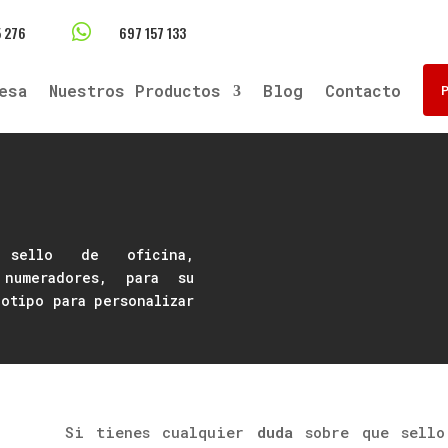

 276
697 157 133
esa
Nuestros Productos
Blog
Contacto
 sello de oficina,
 numeradores, para su
otipo para personalizar
Si tienes cualquier
duda
sobre que sell