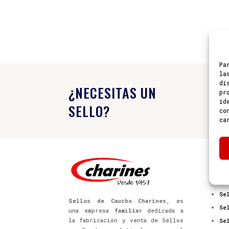
Pa
la
di
¿NECESITAS UN
pr

id
SELLO?
co
ca
PR
Se
Se
Sellos de Caucho Charines
, es
Se
una empresa
familiar
dedicada a
la fabricación y venta de Sellos
Se