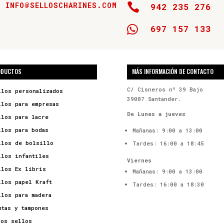
INFO@SELLOSCHARINES.COM

942 235 276

697 157 133
ODUCTOS
MÁS INFORMACIÓN DE CONTACTO
C/ Cisneros nº 39 Bajo
llos personalizados
39007 Santander.
llos para empresas
De Lunes a jueves
llos para lacre
llos para bodas
Mañanas: 9:00 a 13:00
llos de bolsillo
Tardes: 16:00 a 18:45
llos infantiles
Viernes
llos Ex libris
Mañanas: 9:00 a 13:00
llos papel Kraft
Tardes: 16:00 a 18:30
llos para madera
ntas y tampones
ros sellos