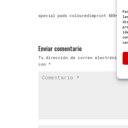
Pa
special pads colouredimprint 480×480 
la
di
pr
id
co
ca
Enviar comentario
Tu dirección de correo electrónico n
con
*