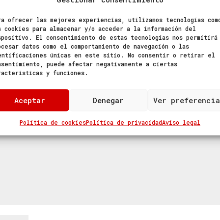
ra ofrecer las mejores experiencias, utilizamos tecnologías com
crop
s cookies para almacenar y/o acceder a la información del
spositivo. El consentimiento de estas tecnologías nos permitirá
ocesar datos como el comportamiento de navegación o las
entificaciones únicas en este sitio. No consentir o retirar el
nsentimiento, puede afectar negativamente a ciertas
racterísticas y funciones.
o será publicada.
Los campos obligatorios están marcad
Aceptar
Denegar
Ver preferencia
Política de cookies
Política de privacidad
Aviso legal