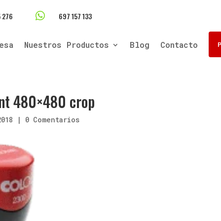

 276
697 157 133
esa
Nuestros Productos
Blog
Contacto
int 480×480 crop
2018
|
0 Comentarios