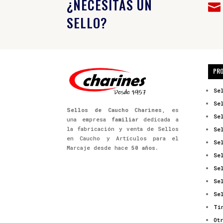
¿NECESITAS UN

SELLO?
PR
Se
Se
Sellos de Caucho Charines
, es
Se
una empresa
familiar
dedicada a
la fabricación y venta de Sellos
Se
en Caucho y Artículos para el
Se
Marcaje desde hace
50 años.
Se
Se
Se
Se
Ti
Ot