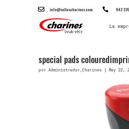


info@selloscharines.com
942 235
La empr
special pads colouredimpr
por
Administrador_Charines
|
May 22, 