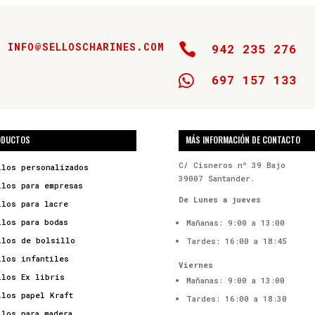
INFO@SELLOSCHARINES.COM

942 235 276

697 157 133
ODUCTOS
MÁS INFORMACIÓN DE CONTACTO
C/ Cisneros nº 39 Bajo
llos personalizados
39007 Santander.
llos para empresas
De Lunes a jueves
llos para lacre
llos para bodas
Mañanas: 9:00 a 13:00
llos de bolsillo
Tardes: 16:00 a 18:45
llos infantiles
Viernes
llos Ex libris
Mañanas: 9:00 a 13:00
llos papel Kraft
Tardes: 16:00 a 18:30
llos para madera