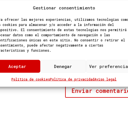
Gestionar consentimiento
ra ofrecer las mejores experiencias, utilizamos tecnologías com
s cookies para almacenar y/o acceder a la información del
spositivo. El consentimiento de estas tecnologías nos permitirá
ocesar datos como el comportamiento de navegación o las
entificaciones únicas en este sitio. No consentir o retirar el
nsentimiento, puede afectar negativamente a ciertas
racterísticas y funciones.
Aceptar
Denegar
Ver preferencia
ico y web en este navegador para la próxima vez que
Política de cookies
Política de privacidad
Aviso legal