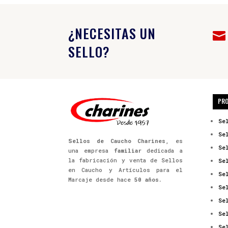
¿NECESITAS UN

SELLO?
PR
Se
Se
Sellos de Caucho Charines
, es
Se
una empresa
familiar
dedicada a
la fabricación y venta de Sellos
Se
en Caucho y Artículos para el
Se
Marcaje desde hace
50 años.
Se
Se
Se
Se