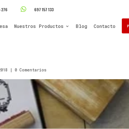

 276
697 157 133
esa
Nuestros Productos
Blog
Contacto
2018
|
0 Comentarios