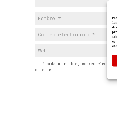
Pa
la
di
pr
id
co
ca
Guarda mi nombre, correo electrón
comente.