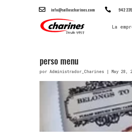


info@selloscharines.com
942 235
La empr
perso menu
por
Administrador_Charines
|
May 28, 