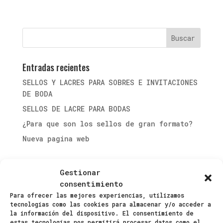
Entradas recientes
SELLOS Y LACRES PARA SOBRES E INVITACIONES
DE BODA
SELLOS DE LACRE PARA BODAS
¿Para que son los sellos de gran formato?
Nueva pagina web
Comentarios recientes
Gestionar
consentimiento
Archivos
Para ofrecer las mejores experiencias, utilizamos
tecnologías como las cookies para almacenar y/o acceder a
mayo 2023
la información del dispositivo. El consentimiento de
estas tecnologías nos permitirá procesar datos como el
abril 2022