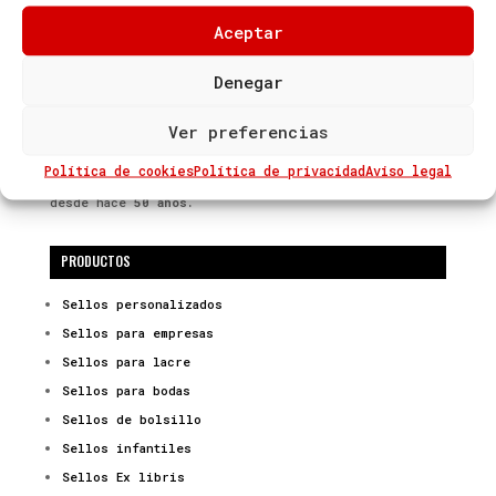
Aceptar
Denegar
Ver preferencias
Sellos de Caucho Charines
, es una
empresa
familiar
dedicada a la fabricación y venta
Política de cookies
Política de privacidad
Aviso legal
de Sellos en Caucho y Artículos para el Marcaje
desde hace
50 años.
PRODUCTOS
Sellos personalizados
Sellos para empresas
Sellos para lacre
Sellos para bodas
Sellos de bolsillo
Sellos infantiles
Sellos Ex libris