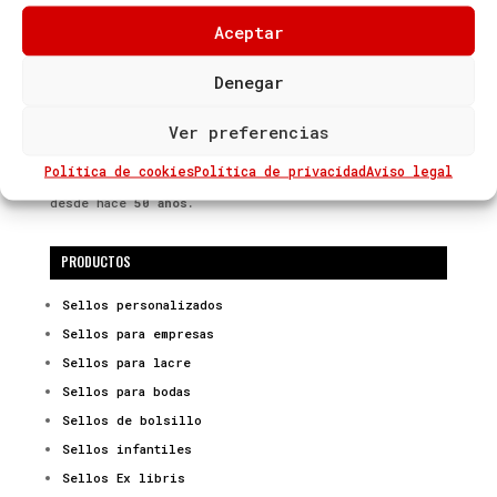
Aceptar
Denegar
Ver preferencias
Sellos de Caucho Charines
, es una
empresa
familiar
dedicada a la fabricación y venta
Política de cookies
Política de privacidad
Aviso legal
de Sellos en Caucho y Artículos para el Marcaje
desde hace
50 años.
PRODUCTOS
Sellos personalizados
Sellos para empresas
Sellos para lacre
Sellos para bodas
Sellos de bolsillo
Sellos infantiles
Sellos Ex libris