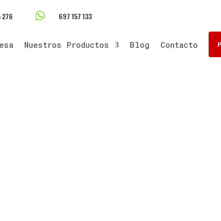

 276
697 157 133
esa
Nuestros Productos
Blog
Contacto