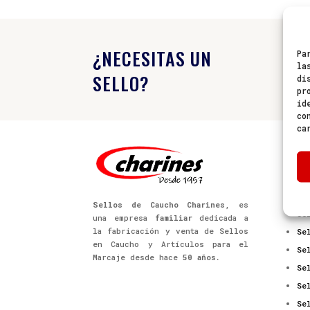
¿NECESITAS UN
Pa

la
SELLO?
di
pr
id
co
ca
PR
Se
Se
Sellos de Caucho Charines
, es
Se
una empresa
familiar
dedicada a
la fabricación y venta de Sellos
Se
en Caucho y Artículos para el
Se
Marcaje desde hace
50 años.
Se
Se
Se