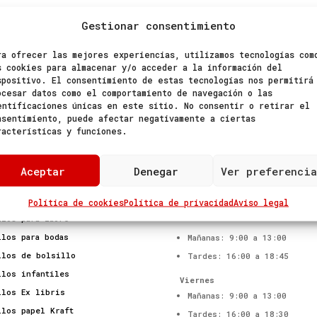
Gestionar consentimiento
ra ofrecer las mejores experiencias, utilizamos tecnologías com
INFO@SELLOSCHARINES.COM

942 235 276
s cookies para almacenar y/o acceder a la información del
spositivo. El consentimiento de estas tecnologías nos permitirá

697 157 133
ocesar datos como el comportamiento de navegación o las
entificaciones únicas en este sitio. No consentir o retirar el
nsentimiento, puede afectar negativamente a ciertas
racterísticas y funciones.
ODUCTOS
MÁS INFORMACIÓN DE CONTACTO
Aceptar
Denegar
Ver preferencia
C/ Cisneros nº 39 Bajo
llos personalizados
39007 Santander.
llos para empresas
Política de cookies
Política de privacidad
Aviso legal
De Lunes a jueves
llos para lacre
llos para bodas
Mañanas: 9:00 a 13:00
llos de bolsillo
Tardes: 16:00 a 18:45
llos infantiles
Viernes
llos Ex libris
Mañanas: 9:00 a 13:00
llos papel Kraft
Tardes: 16:00 a 18:30